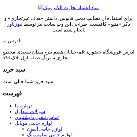
برای استفاده از مطالب دیجی فانوس، داشتن «هدف غیرتجاری» و
ذکر «منبع» کافیست. طراحی این وب سایت نیز توسط
نیوزپاور
انجام شده است.
ادرس ما:
ادرس فروشگاه حضوری:قم-خیابان هفتم تیر- میدان سعیدی مجتمع
تجاری سیرنگ طبقه اول پلاک 538
سبد خرید
سبد خرید شما خالی است.
فهرست
درباره ما
سوالات متداول
تماس تلفنی با پشتیبان
لوازم جانبی موبایل
لوازم جانبی آیفون
لوازم جانبی سامسونگ