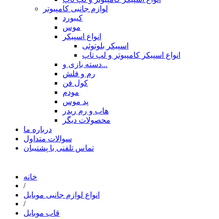
لوازم جانبی کامپیوتر
کیبورد
موس
انواع اسپیکر
اسپیکر بلوتوثی
انواع اسپیکر کامپیوتر و لپ تاپ
دسته بازی و...
رم و فلش
کول فن
مودم
پد موس
هاب و رم ریدر
محصولات دیگر
درباره ما
سوالات متداول
تماس تلفنی با پشتیبان
خانه
/
انواع لوازم جانبی موبایل
/
قاب موبایل