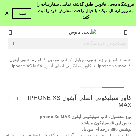
فروشگاه دیجی فانوس طبق گذشته تمامی سفارشات را
به روز ارسال میکند با خیال راحت سفارش خود را ثبت
×
بستن
کنید.
خانه
/
انواع لوازم جانبی موبایل
/
قاب موبایل
/
لوازم جانبی آیفون
/
iphone xs max
/
کاور سیلیکونی اصلی آیفون iphone XS MAX
کاور سیلیکونی اصلی آیفون IPHONE XS
MAX
نوع محصول: قاب سیلیکونی آیفون iphone Xs MAX
جنس این قاب
سیلیکون میباشد
پوشش 360 درجه ای موبایل
مقاوم در برابر ضربه ، دسترسی آسان به درگاه ها ، انعطاف پذیر ، دارای