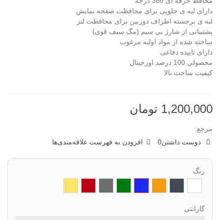
محافظ حرفه ای 360 درجه
دارای لبه ی جلویی برای محافظت صفحه نمایش
لبه ی برجسته اطراف دوربین برای محافظت لنز
پشتیبانی از شارژ بی سیم (مگ سیف قوی)
ساخته شده از مواد اولیه مرغوب
دارای تاییده دفاعی
محصولی 100 درصد اورجینال
کیفیت ساخت بالا
1,200,000 تومان
مرجع:
دوست داشتن
0
افزودن به فهرست علاقه‌مندی‌ها
رنگ
سفید
مشکی
نارنجی
سرمه
چیریکی
طوسی
زرشکی
خردلی
ای
یا
ارتشی
گارانتی