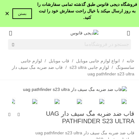
فروشگاه دیجی فانوس طبق گذشته تمامی سفارشات را
به روز ارسال میکند با خیال راحت سفارش خود را ثبت
×
بستن
کنید.
خانه
/
انواع لوازم جانبی موبایل
/
قاب موبایل
/
لوازم جانبی
سامسونگ
/
لوازم جانبی s23 ultra
/
قاب ضد ضربه مگ سیف دار
uag pathfinder s23 ultra
قاب ضد ضربه مگ سیف دار UAG
PATHFINDER S23 ULTRA
قاب ضد ضربه مگ سیف دار uag pathfinder s23 ultra