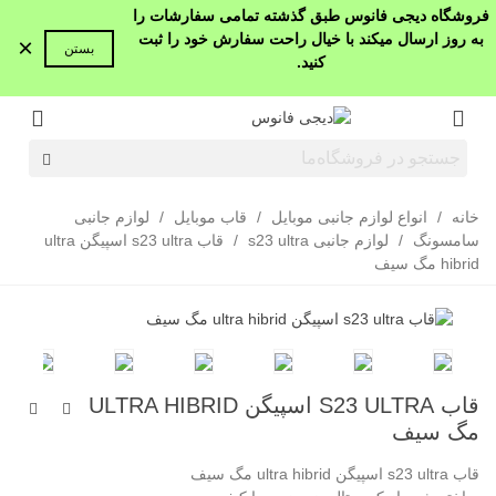
فروشگاه دیجی فانوس طبق گذشته تمامی سفارشات را
به روز ارسال میکند با خیال راحت سفارش خود را ثبت
×
بستن
کنید.
خانه
/
انواع لوازم جانبی موبایل
/
قاب موبایل
/
لوازم جانبی
سامسونگ
/
لوازم جانبی s23 ultra
/
قاب s23 ultra اسپیگن ultra
hibrid مگ سیف
قاب S23 ULTRA اسپیگن ULTRA HIBRID
مگ سیف
قاب s23 ultra اسپیگن ultra hibrid مگ سیف