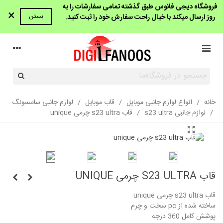
فروشگاه دیجی فانوس طبق گذشته تمامی سفارشات را به
×
روز ارسال میکند با خیال راحت سفارش خود را ثبت کنید.
بستن
خانه
/
انواع لوازم جانبی موبایل
/
قاب موبایل
/
لوازم جانبی سامسونگ
/
لوازم جانبی s23 ultra
/
قاب s23 ultra چرمی unique
قاب S23 ULTRA چرمی UNIQUE
قاب s23 ultra چرمی unique
ساخته شده از pc سخت و چرم
پوشش کامل 360 درجه