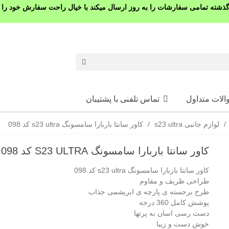
شته تمامی سفارشات را به روز ارسال میکند با خیال راحت سفارش خود را ث
الات متداول
تماس تلفنی با پشتیبان
/
لوازم جانبی s23 ultra
/
کاور سانتا باربارا سامسونگ s23 ultra کد 098
کاور سانتا باربارا سامسونگ S23 ULTRA کد 098
کاور سانتا باربارا سامسونگ s23 ultra کد 098
طراحی ظریف و مقاوم
طرح برجسته ی پارچه ی ابریشمی جذاب
پوشش کامل 360 درجه
دست رسی اسان به پرتها
خوش دست و زیبا