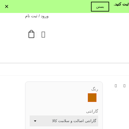
بت کنید.
×
بستن
ورود / ثبت نام
رنگ
قهوه
ای
روشن
گارانتی