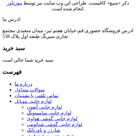
ذکر «منبع» کافیست. طراحی این وب سایت نیز توسط
نیوزپاور
انجام شده است.
ادرس ما:
ادرس فروشگاه حضوری:قم-خیابان هفتم تیر- میدان سعیدی مجتمع
تجاری سیرنگ طبقه اول پلاک 538
سبد خرید
سبد خرید شما خالی است.
فهرست
درباره ما
سوالات متداول
تماس تلفنی با پشتیبان
لوازم جانبی موبایل
لوازم جانبی آیفون
لوازم جانبی سامسونگ
لوازم جانبی گوشی هواوی
لوازم جانبی گوشی شیائومی
شارژر و پاوربانک
هدفون هدست هندزفری