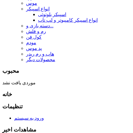
موس
انواع اسپیکر
اسپیکر بلوتوثی
انواع اسپیکر کامپیوتر و لپ تاپ
دسته بازی و...
رم و فلش
کول فن
مودم
پد موس
هاب و رم ریدر
محصولات دیگر
محبوب
موردی یافت نشد
خانه
تنظیمات
ورود به سیستم
مشاهدات اخیر