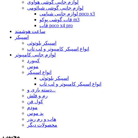
لوازم جانبی گوشی هواوی
لوازم جانبی گوشی شیائومی
لوازم جانبی شیامی poco x3
قاب گوشی پوکو m3
قاب poco x4 pro
ساعت هوشمند
اسپیکر
اسپیکر بلوتوثی
انواع اسپیکر کامپیوتر و لپ تاپ
لوازم جانبی کامپیوتر
کیبورد
موس
انواع اسپیکر
اسپیکر بلوتوثی
انواع اسپیکر کامپیوتر و لپ تاپ
دسته بازی و...
رم و فلش
کول فن
مودم
پد موس
هاب و رم ریدر
محصولات دیگر
محبوب