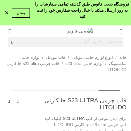
فروشگاه دیجی فانوس طبق گذشته تمامی سفارشات را
به روز ارسال میکند با خیال راحت سفارش خود را ثبت
×
بستن
کنید.
خانه
/
انواع لوازم جانبی موبایل
/
قاب موبایل
/
لوازم جانبی
سامسونگ
/
لوازم جانبی s23 ultra
/
قاب چرمی s23 ultra جا کارتی
LITOLIDO
قاب چرمی S23 ULTRA جا کارتی
LITOLIDO
برای دیدن تنوعی از
قاب S23 ULTRA
کیلیک کنید
قاب چرمی s23 ultra جا کارتی LITOLIDO
ساخته شده از چرم درجه یک دور دوخت