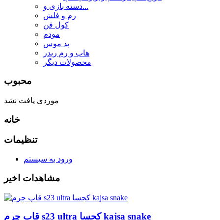
دسته بازی و...
رم و فلش
کول فن
مودم
پد موس
هاب و رم ریدر
محصولات دیگر
محبوب
موردی یافت نشد
خانه
تنظیمات
ورود به سیستم
مشاهدات اخیر
قاب چرم s23 ultra کجسا kajsa snake