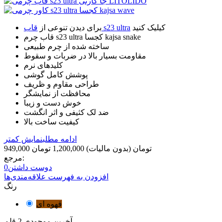
کیلیک کنید
قاب s23 ultra
برای دیدن تنوعی از
قاب چرم s23 ultra کجسا kajsa snake
ساخته شده از چرم طبیعی
مقاومت بسیار بالا در ضربات و سقوط
کلیدهای نرم
پوشش کامل گوشی
طراحی مقاوم و ظریف
محافظت از نمایشگر
خوش دست و زیبا
ضد لک کثیفی و اثر انگشت
کیفیت ساخت بالا
ادامه مطلب
نمایش کمتر
949,000 تومان
(بدون مالیات)
1,200,000 تومان
مرجع:
دوست داشتن
0
افزودن به فهرست علاقه‌مندی‌ها
رنگ
قهوه ای
آخرین موجودی
2 قلم