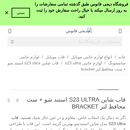
فروشگاه دیجی فانوس طبق گذشته تمامی سفارشات را
به روز ارسال میکند با خیال راحت سفارش خود را ثبت
×
بستن
کنید.
خانه
/
انواع لوازم جانبی موبایل
/
قاب موبایل
/
لوازم جانبی
سامسونگ
/
لوازم جانبی s23 ultra
/
قاب شاین s23 ultra استند شو
+ ست محافظ لنز bracket
قاب شاین S23 ULTRA استند شو + ست
محافظ لنز BRACKET
اگر به دنبال یک انتخاب خاص، مقاوم و در عین حال شیک هستید،
قاب
S23 Ultra
مدل شاین استندشو بهترین گزینه است. این قاب با طراحی
کریستالی و براق، جلوه‌ای لوکس به گوشی شما می‌دهد و در عین زیبایی،