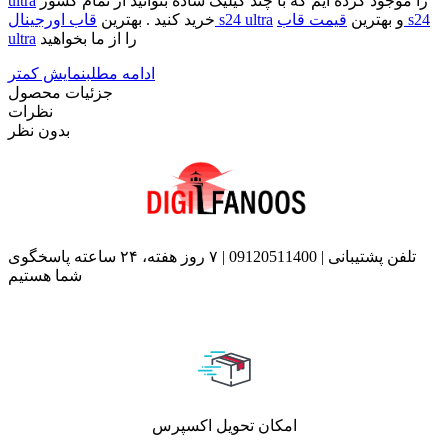
را موجود کرده ایم که با چند کیلیک ساده بتوانید از تمام کشور
ultra
و بهترین
قیمت قاب s24
قاب اورجینال s24 ultra
خرید کنید . بهترین
را از ما بخواهید
ultra
ادامه مطلب
نمایش کمتر
جزئیات محصول
نظرات
بدون نظر
تلفن پشتیبانی | 09120511400 | ۷ روز هفته، ۲۴ ساعته پاسخگوی
شما هستیم
امکان تحویل اکسپرس