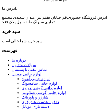
ادرس ما:
ادرس فروشگاه حضوری:قم-خیابان هفتم تیر- میدان سعیدی مجتمع
تجاری سیرنگ طبقه اول پلاک 538
سبد خرید
سبد خرید شما خالی است.
فهرست
درباره ما
سوالات متداول
تماس تلفنی با پشتیبان
لوازم جانبی موبایل
لوازم جانبی آیفون
لوازم جانبی سامسونگ
لوازم جانبی گوشی هواوی
لوازم جانبی گوشی شیائومی
شارژر و پاوربانک
هدفون هدست هندزفری
دسته بازی موبایل