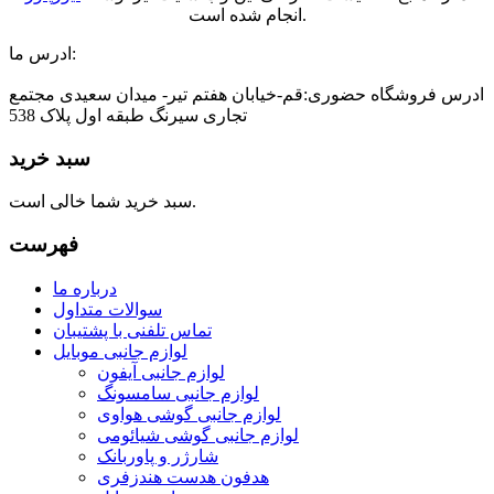
انجام شده است.
ادرس ما:
ادرس فروشگاه حضوری:قم-خیابان هفتم تیر- میدان سعیدی مجتمع
تجاری سیرنگ طبقه اول پلاک 538
سبد خرید
سبد خرید شما خالی است.
فهرست
درباره ما
سوالات متداول
تماس تلفنی با پشتیبان
لوازم جانبی موبایل
لوازم جانبی آیفون
لوازم جانبی سامسونگ
لوازم جانبی گوشی هواوی
لوازم جانبی گوشی شیائومی
شارژر و پاوربانک
هدفون هدست هندزفری