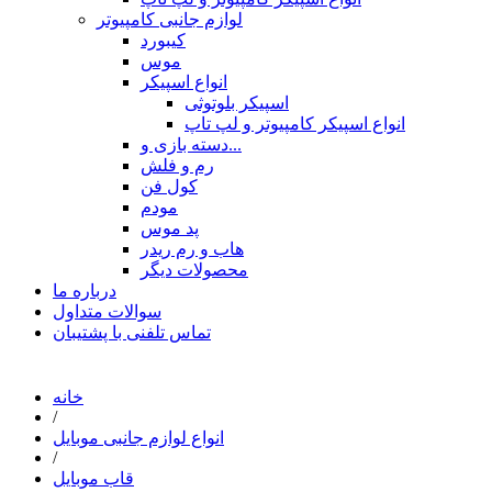
لوازم جانبی کامپیوتر
کیبورد
موس
انواع اسپیکر
اسپیکر بلوتوثی
انواع اسپیکر کامپیوتر و لپ تاپ
دسته بازی و...
رم و فلش
کول فن
مودم
پد موس
هاب و رم ریدر
محصولات دیگر
درباره ما
سوالات متداول
تماس تلفنی با پشتیبان
خانه
/
انواع لوازم جانبی موبایل
/
قاب موبایل