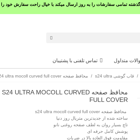
شته تمامی سفارشات را به روز ارسال میکند با خیال راحت سفارش خود را ث
الات متداول
تماس تلفنی با پشتیبان
/
قاب گوشی s24 ultra
/
محافظ صفحه s24 ultra mocoll curved full cover
محافظ صفحه S24 ULTRA MOCOLL CURVED
FULL COVER
محافظ صفحه s24 ultra mocoll curved full cover
ساخته شده از جدیدترین متریال روز دنیا
تاچ بسیار روان به لطف صفحه روغنی نانو
پوشش کامل حرفه ای
مقاومت فوق العاده بالا در ضربات