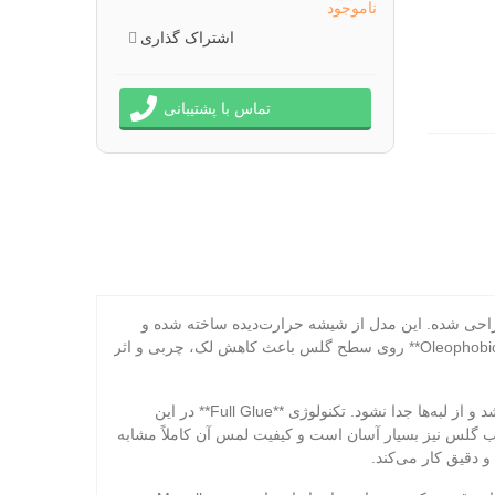
ناموجود
اشتراک گذاری
تماس با پشتیبانی
نال **Mocoll** یک محافظ‌صفحه حرفه‌ای و باکیفیت است که مخصوص گوشی سامسونگ S24 Ultra طراحی شده. این مدل از شیشه حرارت‌دیده ساخته شده و
سختی واقعی **9H** دارد تا در برابر ضربه‌، خط‌و‌خش و استفاده روزمره مقاومت بسیار بالایی ارائه دهد. روکش **Oleophobic** روی سطح گلس باعث کاهش لک، چربی و اثر
طراحی مخصوص نمایشگر خمیده S24 Ultra با برش دقیق CNC باعث شده این مدل کاملاً با فرم صفحه هماهنگ باشد و از لبه‌ها جدا نشود. تکنولوژی **Full Glue** در این
 گلس نیز بسیار آسان است و کیفیت لمس آن کاملاً مشابه