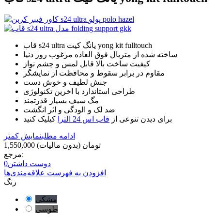
قاب s24 ultra یانگ کیت yong kit fulltouch
ساخته شده از متریال فوق العاده مرغوب روز دنیا
کیفیت ساخت بالا قابل لمس و چشم نواز
مقاوم در برابر سقوط و محافظت از نمایشگر
جنش لطیف و خوش دست
طراحی استاندارد با اخرین تکنولوژی
مگ سیف بسیار قدرتمند
ضد لک و الودگی و اثر انگشت
برای دیدن تنوعی از
قاب اس 24 الترا
کیلیک کنید
ادامه مطلب
نمایش کمتر
1,550,000 تومان
(بدون مالیات)
مرجع:
دوست داشتن
0
افزودن به فهرست علاقه‌مندی‌ها
رنگ
مشکی
طوسی