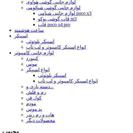
لوازم جانبی گوشی هواوی
لوازم جانبی گوشی شیائومی
لوازم جانبی شیامی poco x3
قاب گوشی پوکو m3
قاب poco x4 pro
ساعت هوشمند
اسپیکر
اسپیکر بلوتوثی
انواع اسپیکر کامپیوتر و لپ تاپ
لوازم جانبی کامپیوتر
کیبورد
موس
انواع اسپیکر
اسپیکر بلوتوثی
انواع اسپیکر کامپیوتر و لپ تاپ
دسته بازی و...
رم و فلش
کول فن
مودم
پد موس
هاب و رم ریدر
محصولات دیگر
محبوب