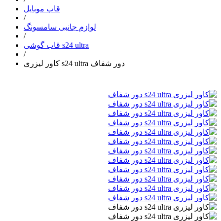
قاب موبایل
/
لوازم جانبی سامسونگ
/
قاب گوشی s24 ultra
/
کاور لیزری s24 ultra دور شفاف