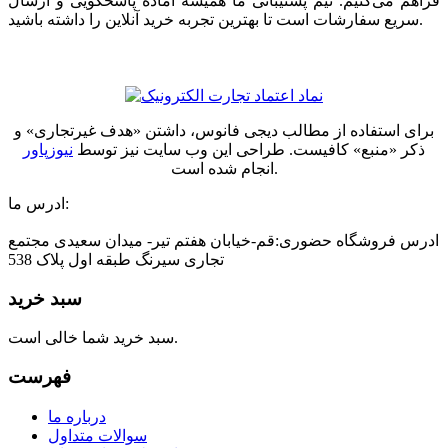
فراهم می‌کنیم. تیم پشتیبانی ما همیشه آماده پاسخگویی و ارسال
سریع سفارشات است تا بهترین تجربه خرید آنلاین را داشته باشید.
برای استفاده از مطالب دیجی فانوس، داشتن «هدف غیرتجاری» و
ذکر «منبع» کافیست. طراحی این وب سایت نیز توسط
نیوزپاور
انجام شده است.
ادرس ما:
ادرس فروشگاه حضوری:قم-خیابان هفتم تیر- میدان سعیدی مجتمع
تجاری سیرنگ طبقه اول پلاک 538
سبد خرید
سبد خرید شما خالی است.
فهرست
درباره ما
سوالات متداول