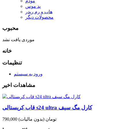
مودم
پد موس
هاب و رم ریدر
محصولات دیگر
محبوب
موردی یافت نشد
خانه
تنظیمات
ورود به سیستم
مشاهدات اخیر
قاب کریستالی s24 ultra کارل مگ سیف
790,000 تومان
(بدون مالیات)