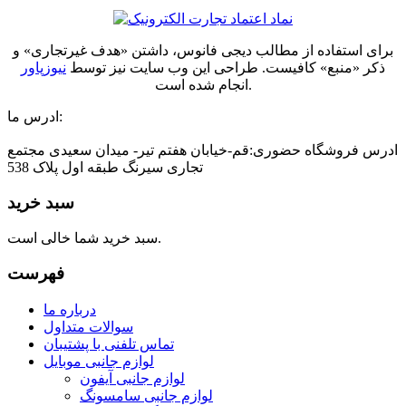
برای استفاده از مطالب دیجی فانوس، داشتن «هدف غیرتجاری» و
ذکر «منبع» کافیست. طراحی این وب سایت نیز توسط
نیوزپاور
انجام شده است.
ادرس ما:
ادرس فروشگاه حضوری:قم-خیابان هفتم تیر- میدان سعیدی مجتمع
تجاری سیرنگ طبقه اول پلاک 538
سبد خرید
سبد خرید شما خالی است.
فهرست
درباره ما
سوالات متداول
تماس تلفنی با پشتیبان
لوازم جانبی موبایل
لوازم جانبی آیفون
لوازم جانبی سامسونگ