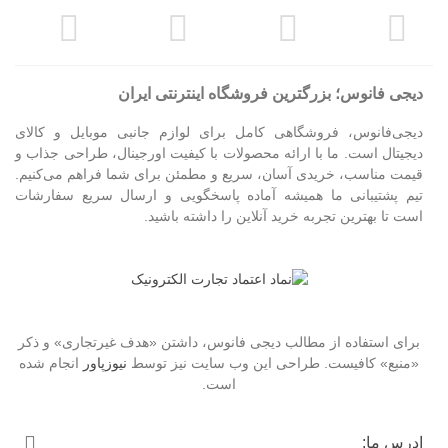
دیجی فانوس؛ بزرگترین فروشگاه اینترنتی ایران
دیجی‌فانوس، فروشگاهی کامل برای لوازم جانبی موبایل و کالای
دیجیتال است. ما با ارائه محصولات با کیفیت اورجینال، طراحی جذاب و
قیمت مناسب، خریدی آسان، سریع و مطمئن برای شما فراهم می‌کنیم.
تیم پشتیبانی ما همیشه آماده پاسخگویی و ارسال سریع سفارشات
است تا بهترین تجربه خرید آنلاین را داشته باشید.
برای استفاده از مطالب دیجی فانوس، داشتن «هدف غیرتجاری» و ذکر
«منبع» کافیست. طراحی این وب سایت نیز توسط
نیوزپاور
انجام شده
است.
ادرس ما: