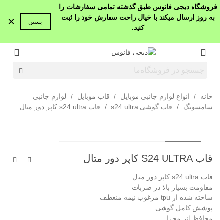
فروشگاه دیجی فانوس طبق گذشته تمامی سفارشات را
به روز ارسال میکند با خیال راحت سفارش خود را ثبت
×
بستن
کنید.
خانه
/
انواع لوازم جانبی موبایل
/
قاب موبایل
/
لوازم جانبی
سامسونگ
/
قاب گوشی s24 ultra
/
قاب s24 ultra کاپر دور متال
قاب S24 ULTRA کاپر دور متال
قاب s24 ultra کاپر دور متال
مقاومت بسیار بالا در ضربات
ساخته شده از tpu مرغوب نیمه منعطف
پوشش کامل گوشی
محافظ لنز مجزا