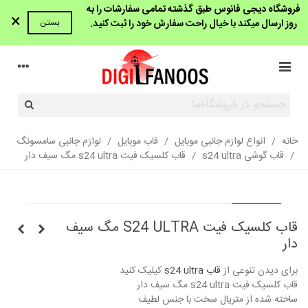
فروشگاه دیجی فانوس طبق گذشته تمامی سفارشات را به
×
روز ارسال میکند با خیال راحت سفارش خود را ثبت کنید.
بستن
خانه
/
انواع لوازم جانبی موبایل
/
قاب موبایل
/
لوازم جانبی سامسونگ
/
قاب گوشی s24 ultra
/
قاب کلسیک فیت s24 ultra مگ سیف دار
قاب کلسیک فیت S24 ULTRA مگ سیف
دار
برای دیدن تنوعی از
قاب s24 ultra
کیلیک کنید
قاب کلسیک فیت s24 ultra مگ سیف دار
ساخته شده از متریال سخت با جنس لطیف