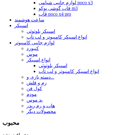
لوازم جانبی شیامی poco x3
قاب گوشی پوکو m3
قاب poco x4 pro
ساعت هوشمند
اسپیکر
اسپیکر بلوتوثی
انواع اسپیکر کامپیوتر و لپ تاپ
لوازم جانبی کامپیوتر
کیبورد
موس
انواع اسپیکر
اسپیکر بلوتوثی
انواع اسپیکر کامپیوتر و لپ تاپ
دسته بازی و...
رم و فلش
کول فن
مودم
پد موس
هاب و رم ریدر
محصولات دیگر
محبوب
موردی یافت نشد