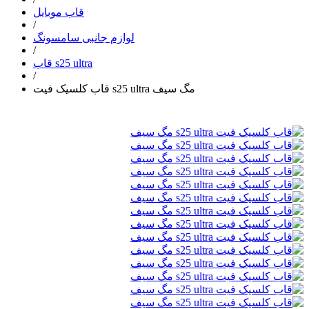
قاب موبایل
/
لوازم جانبی سامسونگ
/
قاب s25 ultra
/
قاب کلسیک فیت s25 ultra مگ سیف