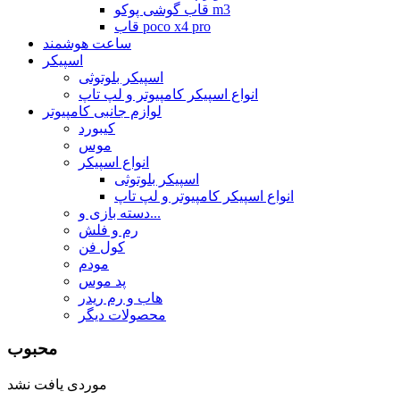
قاب گوشی پوکو m3
قاب poco x4 pro
ساعت هوشمند
اسپیکر
اسپیکر بلوتوثی
انواع اسپیکر کامپیوتر و لپ تاپ
لوازم جانبی کامپیوتر
کیبورد
موس
انواع اسپیکر
اسپیکر بلوتوثی
انواع اسپیکر کامپیوتر و لپ تاپ
دسته بازی و...
رم و فلش
کول فن
مودم
پد موس
هاب و رم ریدر
محصولات دیگر
محبوب
موردی یافت نشد