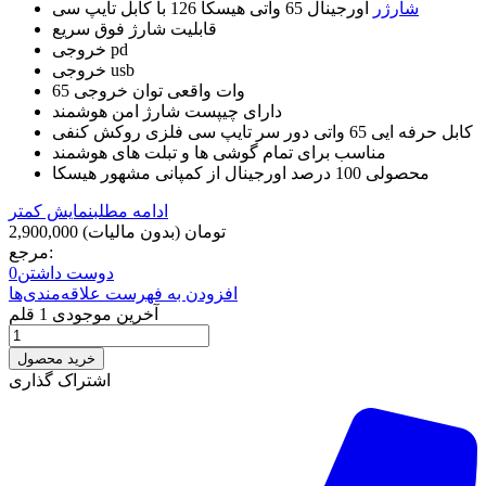
شارژر
اورجینال 65 واتی هیسکا 126 با کابل تایپ سی
قابلیت شارژ فوق سریع
خروجی pd
خروجی usb
65 وات واقعی توان خروجی
دارای چیپست شارژ امن هوشمند
کابل حرفه ایی 65 واتی دور سر تایپ سی فلزی روکش کنفی
مناسب برای تمام گوشی ها و تبلت های هوشمند
محصولی 100 درصد اورجینال از کمپانی مشهور هیسکا
ادامه مطلب
نمایش کمتر
2,900,000 تومان
(بدون مالیات)
مرجع:
دوست داشتن
0
افزودن به فهرست علاقه‌مندی‌ها
آخرین موجودی
1 قلم
خرید محصول
اشتراک گذاری