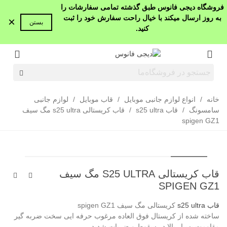
فروشگاه دیجی فانوس طبق گذشته تمامی سفارشات را
به روز ارسال میکند با خیال راحت سفارش خود را ثبت
×
بستن
کنید.
خانه
/
انواع لوازم جانبی موبایل
/
قاب موبایل
/
لوازم جانبی
سامسونگ
/
قاب s25 ultra
/
قاب کریستالی s25 ultra مگ سیف
spigen GZ1
قاب کریستالی S25 ULTRA مگ سیف
SPIGEN GZ1
قاب s25 ultra
کریستالی مگ سیف spigen GZ1
ساخته شده از کریستال فوق العاده مرغوب حرفه ایی سخت ضربه گیر
مقاومت بسیار بالا در سقوط و ضربات شدید