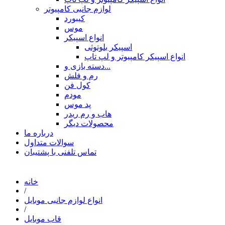
لوازم جانبی کامپیوتر
کیبورد
موس
انواع اسپیکر
اسپیکر بلوتوثی
انواع اسپیکر کامپیوتر و لپ تاپ
دسته بازی و...
رم و فلش
کول فن
مودم
پد موس
هاب و رم ریدر
محصولات دیگر
درباره ما
سوالات متداول
تماس تلفنی با پشتیبان
خانه
/
انواع لوازم جانبی موبایل
/
قاب موبایل