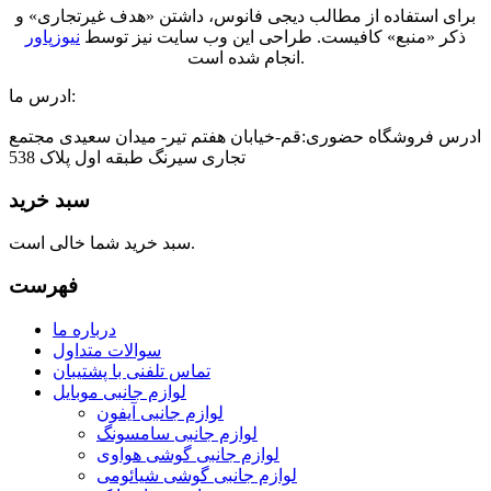
برای استفاده از مطالب دیجی فانوس، داشتن «هدف غیرتجاری» و
ذکر «منبع» کافیست. طراحی این وب سایت نیز توسط
نیوزپاور
انجام شده است.
ادرس ما:
ادرس فروشگاه حضوری:قم-خیابان هفتم تیر- میدان سعیدی مجتمع
تجاری سیرنگ طبقه اول پلاک 538
سبد خرید
سبد خرید شما خالی است.
فهرست
درباره ما
سوالات متداول
تماس تلفنی با پشتیبان
لوازم جانبی موبایل
لوازم جانبی آیفون
لوازم جانبی سامسونگ
لوازم جانبی گوشی هواوی
لوازم جانبی گوشی شیائومی