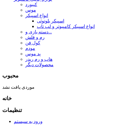
کیبورد
موس
انواع اسپیکر
اسپیکر بلوتوثی
انواع اسپیکر کامپیوتر و لپ تاپ
دسته بازی و...
رم و فلش
کول فن
مودم
پد موس
هاب و رم ریدر
محصولات دیگر
محبوب
موردی یافت نشد
خانه
تنظیمات
ورود به سیستم