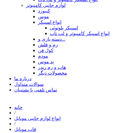
لوازم جانبی کامپیوتر
کیبورد
موس
انواع اسپیکر
اسپیکر بلوتوثی
انواع اسپیکر کامپیوتر و لپ تاپ
دسته بازی و...
رم و فلش
کول فن
مودم
پد موس
هاب و رم ریدر
محصولات دیگر
درباره ما
سوالات متداول
تماس تلفنی با پشتیبان
خانه
/
انواع لوازم جانبی موبایل
/
قاب موبایل