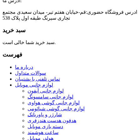
ادرس ما:
ادرس فروشگاه حضوری:قم-خیابان هفتم تیر- میدان سعیدی مجتمع
تجاری سیرنگ طبقه اول پلاک 538
سبد خرید
سبد خرید شما خالی است.
فهرست
درباره ما
سوالات متداول
تماس تلفنی با پشتیبان
لوازم جانبی موبایل
لوازم جانبی آیفون
لوازم جانبی سامسونگ
لوازم جانبی گوشی هواوی
لوازم جانبی گوشی شیائومی
شارژر و پاوربانک
هدفون هدست هندزفری
دسته بازی موبایل
ساعت هوشمند
هولدر موبایل