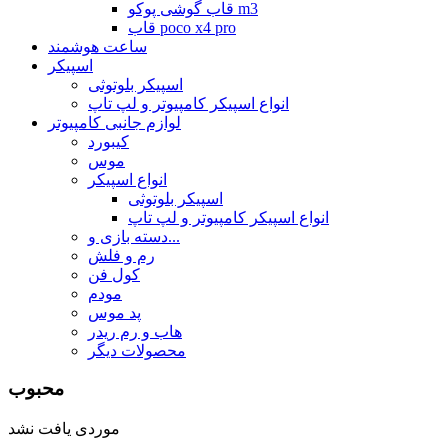
قاب گوشی پوکو m3
قاب poco x4 pro
ساعت هوشمند
اسپیکر
اسپیکر بلوتوثی
انواع اسپیکر کامپیوتر و لپ تاپ
لوازم جانبی کامپیوتر
کیبورد
موس
انواع اسپیکر
اسپیکر بلوتوثی
انواع اسپیکر کامپیوتر و لپ تاپ
دسته بازی و...
رم و فلش
کول فن
مودم
پد موس
هاب و رم ریدر
محصولات دیگر
محبوب
موردی یافت نشد