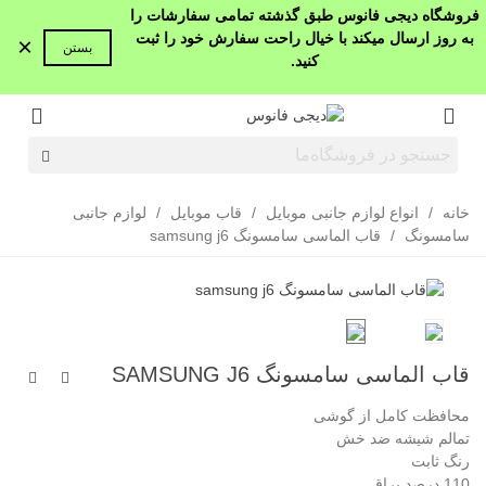
فروشگاه دیجی فانوس طبق گذشته تمامی سفارشات را
به روز ارسال میکند با خیال راحت سفارش خود را ثبت
×
بستن
کنید.
خانه
/
انواع لوازم جانبی موبایل
/
قاب موبایل
/
لوازم جانبی
سامسونگ
/
قاب الماسی سامسونگ samsung j6
قاب الماسی سامسونگ SAMSUNG J6
محافظت کامل از گوشی
تمالم شیشه ضد خش
رنگ ثابت
110 درصد براق