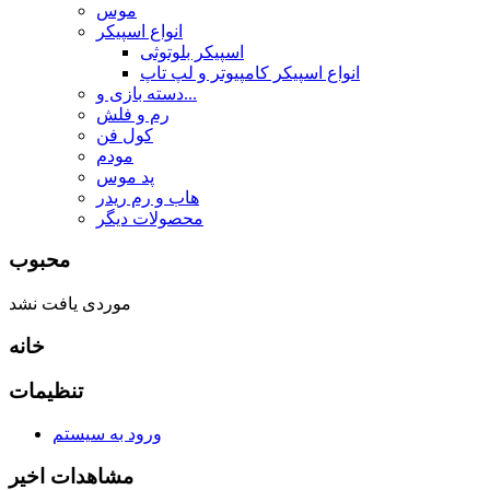
موس
انواع اسپیکر
اسپیکر بلوتوثی
انواع اسپیکر کامپیوتر و لپ تاپ
دسته بازی و...
رم و فلش
کول فن
مودم
پد موس
هاب و رم ریدر
محصولات دیگر
محبوب
موردی یافت نشد
خانه
تنظیمات
ورود به سیستم
مشاهدات اخیر