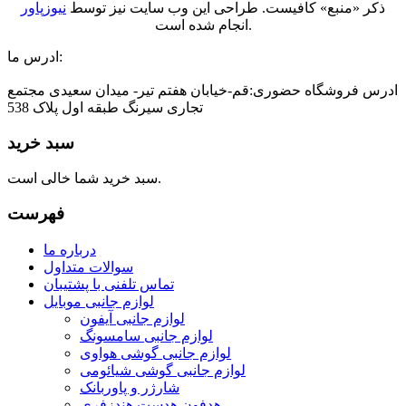
ذکر «منبع» کافیست. طراحی این وب سایت نیز توسط
نیوزپاور
انجام شده است.
ادرس ما:
ادرس فروشگاه حضوری:قم-خیابان هفتم تیر- میدان سعیدی مجتمع
تجاری سیرنگ طبقه اول پلاک 538
سبد خرید
سبد خرید شما خالی است.
فهرست
درباره ما
سوالات متداول
تماس تلفنی با پشتیبان
لوازم جانبی موبایل
لوازم جانبی آیفون
لوازم جانبی سامسونگ
لوازم جانبی گوشی هواوی
لوازم جانبی گوشی شیائومی
شارژر و پاوربانک
هدفون هدست هندزفری