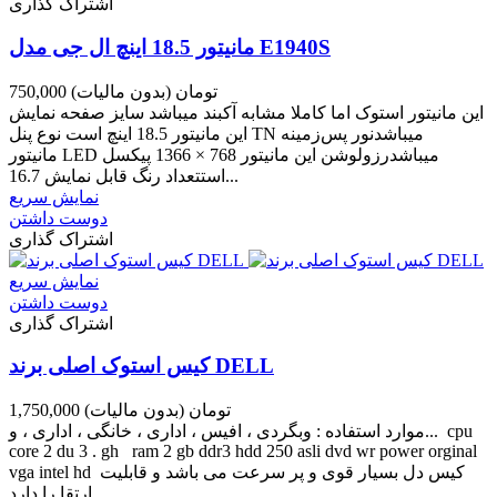
اشتراک گذاری
مانیتور 18.5 اینچ ال جی مدل E1940S
750,000 تومان
(بدون مالیات)
این مانیتور استوک اما کاملا مشابه آکبند میباشد سایز صفحه نمایش
این مانیتور 18.5 اینچ است نوع پنل TN میباشدنور پس‌زمینه
مانیتور LED میباشدرزولوشن این مانیتور 768 × 1366 پیکسل
استتعداد رنگ قابل نمایش 16.7...
نمایش سریع
دوست داشتن
اشتراک گذاری
نمایش سریع
دوست داشتن
اشتراک گذاری
کیس استوک اصلی برند DELL
1,750,000 تومان
(بدون مالیات)
موارد استفاده : وبگردی ، افیس ، اداری ، خانگی ، اداری ، و... cpu
core 2 du 3 . gh ram 2 gb ddr3 hdd 250 asli dvd wr power orginal
vga intel hd کیس دل بسیار قوی و پر سرعت می باشد و قابلیت
ارتقا را دارد