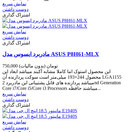
نمایش سریع
دوست داشتن
اشتراک گذاری
نمایش سریع
دوست داشتن
اشتراک گذاری
مادربرد ایسوس مدل ASUS P8H61-MLX
750,000 تومان
(بدون مالیات)
این محصول استوک اما کاملا مشابه آکبند میباشد ابعاد این
محصول 244×193 میلی‌متر است سوکت پردازنده آن LGA1155
میباشد پردازنده های قابل پشتیبانی این مادربرد 2nd Generation
Core i7/Core i5/Core i3 Processors میباشند حافظه...
نمایش سریع
دوست داشتن
اشتراک گذاری
نمایش سریع
دوست داشتن