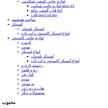
لوازم جانبی گوشی شیائومی
لوازم جانبی شیامی poco x3
قاب گوشی پوکو m3
قاب poco x4 pro
ساعت هوشمند
اسپیکر
اسپیکر بلوتوثی
انواع اسپیکر کامپیوتر و لپ تاپ
لوازم جانبی کامپیوتر
کیبورد
موس
انواع اسپیکر
اسپیکر بلوتوثی
انواع اسپیکر کامپیوتر و لپ تاپ
دسته بازی و...
رم و فلش
کول فن
مودم
پد موس
هاب و رم ریدر
محصولات دیگر
محبوب