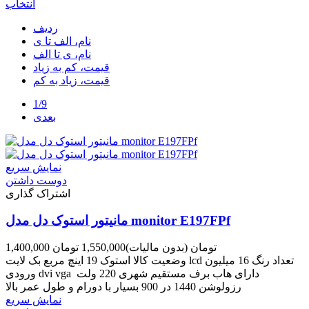
انتخاب
ردیف
نام، الف تا ی
نام، ی تا الف
قیمت، کم به زیاد
قیمت، زیاد به کم
1/9
بعدی
نمایش سریع
دوست داشتن
اشتراک گذاری
مانیتور استوک دل مدل monitor E197FPf
1,400,000 تومان
(بدون مالیات)
1,550,000 تومان
وضعیت کالا استوک 19 اینچ مربع بک لایت lcd تعداد رنگ 16 میلیون
ورودی dvi vga دارای هاب برف مستقیم شهری 220 ولت
رزولوشن 1440 در 900 بسیار با دورام و طول عمر بالا
نمایش سریع