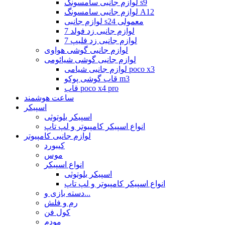
لوازم جانبی سامسونگ s9
لوازم جانبی سامسونگ A12
لوازم جانبی s24 معمولی
لوازم جانبی زد فولد 7
لوازم جانبی زد فلیپ 7
لوازم جانبی گوشی هواوی
لوازم جانبی گوشی شیائومی
لوازم جانبی شیامی poco x3
قاب گوشی پوکو m3
قاب poco x4 pro
ساعت هوشمند
اسپیکر
اسپیکر بلوتوثی
انواع اسپیکر کامپیوتر و لپ تاپ
لوازم جانبی کامپیوتر
کیبورد
موس
انواع اسپیکر
اسپیکر بلوتوثی
انواع اسپیکر کامپیوتر و لپ تاپ
دسته بازی و...
رم و فلش
کول فن
مودم