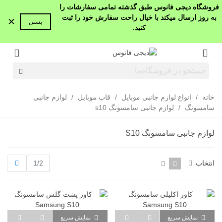
فروشگاه دیجی فانوس طبق گذشته تمامی سفارشات را
به روز ارسال میکند با خیال راحت سفارش خود را ثبت
×
بستن
کنید.
خانه
/
انواع لوازم جانبی موبایل
/
قاب موبایل
/
لوازم جانبی
سامسونگ
/
لوازم جانبی سامسونگ s10
لوازم جانبی سامسونگ S10
بعدی
انتخاب
1/2
نمایش سریع
نمایش سریع