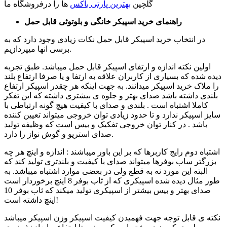
ها را درفروشگاه ما
گلچین
بهترین پارتی باکس
راهنمای خرید اسپیکر خانگی و بلوتوثی قابل حمل
در انتخاب خرید اسپیکر قابل حمل نکات زیادی وجود دارد که به
برسی انها میپردازیم.
اولین نکته اندازه و ارتفای اسپیکر قابل حمل میباشد. طبق تجربه
دیده شده که بسیاری از کاربران علاقه به ارتفا و یا صرفا ارتفاع بلند
را ملاک خرید اسپیکر میدانند. به جهت اینکه هر چقدر اسپیکر ارتفاع
بلندی داشته باشد صدای بهتر و جلوه ی بیشتری داشته که این تفکر
کاملا اشتباه است . بلندی و صدای با کیفیت هیچ گونه ارتباطی با
سایز اسپیکر ندارد و تا حدود زیادی توان خروجی میتواند تعیین کننده
باشد . در کنار توان خروجی تفکیک و بیس است که وظیفه تولید
صدای استریو و گوش نواز را دارد.
اشتباه دوم رایج کاربرها که بر این باور میباشند : اندازه و اینچ هر چه
بزرگتر ساب بوفرها میتواند صدای با کیفیت و بلندتری تولید کند که
البته این مورد نه به قطع ولی در بعضی موارد اشتباه میباشد. به
طور مثال دیده شده اسپیکری که از ثاب بوفر 8 اینچ برخوردار است
صدای بهتر و بیس بیشتر از اسپیکری تولید میکند که ثاب بوفر 10
اینچ داشته است!
نکته ی قابل توجه جهت فهمیدن کیفیت اسپیکر وزن اسپیکر میباشد