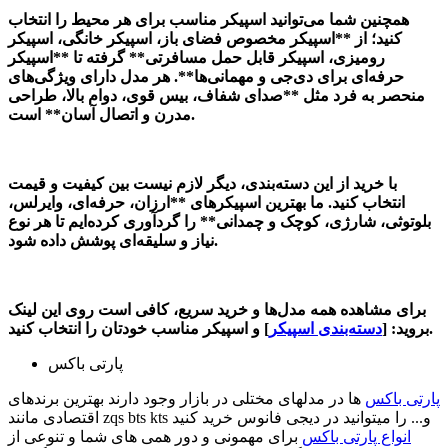
همچنین شما می‌توانید اسپیکر مناسب برای هر محیط را انتخاب
کنید؛ از **اسپیکر مخصوص فضای باز، اسپیکر خانگی، اسپیکر
رومیزی، اسپیکر قابل حمل مسافرتی** گرفته تا **اسپیکر
حرفه‌ای برای دی‌جی و مهمانی‌ها**. هر مدل دارای ویژگی‌های
منحصر به فرد مثل **صدای شفاف، بیس قوی، دوام بالا، طراحی
مدرن و اتصال آسان** است.
با خرید از این دسته‌بندی، دیگر لازم نیست بین کیفیت و قیمت
انتخاب کنید. ما بهترین اسپیکرهای **ارزان، حرفه‌ای، وایرلس،
بلوتوثی، شارژی، کوچک و چمدانی** را گردآوری کرده‌ایم تا هر نوع
نیاز و سلیقه‌ای پوشش داده شود.
برای مشاهده همه مدل‌ها و خرید سریع، کافی است روی این لینک
] و اسپیکر مناسب خودتان را انتخاب کنید.
بروید: [
دسته‌بندی اسپیکر
پارتی باکس
پارتی باکس
ها در مدلهای مختلی در بازار وجود دارند بهترین برندهای
اقتصادی مانند zqs bts kts و... را میتوانید در دیجی فانوس خرید کنید
انواع پارتی باکس
برای مهمونی و دور همی های شما و تنوعی از