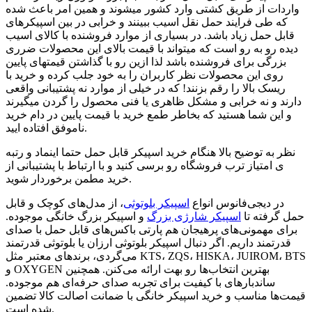
واردات از طریق کشتی وارد کشور میشوند و همین امر باعث شده
که طی فرایند حمل نقل اسیب ببینند و خرابی در بین اسپیکرهای
قابل حمل زیاد باشد. در بسیاری از موارد فروشنده با کالای اسیب
دیده رو به رو است که میتواند با قیمت بالای این محصولات ضرری
بزرگی برای فروشنده باشد لذا ازین رو با گذاشتن قیمتهای پایین
روی این محصولات نظر کاربران را به خود جلب کرده و خرید با
ریسک بالا را رقم بزنند! که در خیلی از موارد نه پشتیبانی واقعی
دارند و نه خرابی و مشکل ظاهری یا فنی محصول را گردن میگیرند
و این شما هستید که بخاطر طمع خرید با قیمت پایین در دام خرید
ناموفق افتاده ایید.
نظر به توضیح بالا هنگام خرید اسپیکر قابل حمل حتما اینماد و رتبه
ی امتیاز ترب فروشگاه رو برسی کنید و با ارتباط با پشتیبانی از
خرید مطمن برخوردار شوید.
در دیجی‌فانوس انواع
اسپیکر بلوتوثی
، از مدل‌های کوچک و قابل
حمل گرفته تا
اسپیکر شارژی بزرگ
و اسپیکر بزرگ خانگی موجوده.
برای مهمونی‌های پرهیجان هم پارتی باکس‌های قابل حمل با صدای
قدرتمند داریم. اگر دنبال اسپیکر بلوتوثی ارزان یا بلوتوثی قدرتمند
می‌گردی، برندهای معتبر مثل KTS، ZQS، HISKA، JUIROM، BTS
و OXYGEN بهترین انتخاب‌ها رو بهت ارائه می‌کنن. همچنین
ساندبارهای با کیفیت برای تجربه صدای حرفه‌ای هم موجوده.
قیمت‌ها مناسب و خرید اسپیکر خانگی با ضمانت اصالت کالا تضمین
شده است.