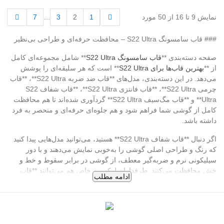
قبلی
بعدی
نمایش 9 تا 16 از 50 مورد
1
2
3
…
7
### قاب سامسونگ S22 Ultra – محافظت حرفه‌ای و طراحی بی‌نظیر
صفحه دسته‌بندی **
قاب سامسونگ S22 Ultra
** شامل مجموعه‌ای کامل
از **
بهترین قاب‌ها برای S22 Ultra
** است که هر سلیقه‌ای را پوشش
می‌دهد. در این دسته‌بندی، مدل‌های **قاب ضد ضربه S22 Ultra**، **قاب
چرمی S22 Ultra**، **قاب فانتزی S22 Ultra**، **قاب شفاف S22
Ultra** و **قاب مگ‌سیف S22 Ultra** گردآوری شده‌اند تا هم محافظت
کامل از گوشی شما فراهم شود و هم جلوه‌ای حرفه‌ای و منحصر به فرد
داشته باشد.
اگر دنبال **قاب شفاف S22 Ultra** هستید، می‌توانید مدل‌هایی پیدا کنید
که رنگ و طراحی اصلی گوشی را به‌خوبی نمایش می‌دهند و با دور
سیلیکونی نرم و ضربه‌گیر معطف، از گوشی در برابر سقوط و خط و
خش محافظت می‌کنند. طرفداران لوکس و خاص هم می‌توانند **قاب
ادامه مطلب
چرمی S22 Ultra** و **قاب فانتزی S22 Ultra** با طراحی‌های شیک،
رنگ‌بندی متنوع و جزئیات حرفه‌ای را انتخاب کنند.
مدل‌های پیشرفته مانند **قاب مگ‌سیف S22 Ultra** امکان استفاده از
شارژرها و لوازم جانبی مغناطیسی را بدون جدا کردن قاب فراهم می‌کنند