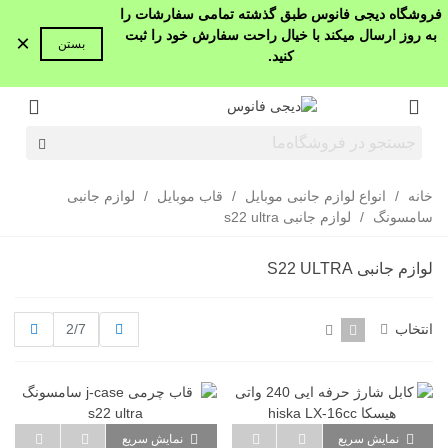
فروشگاه دیجی فانوس طبق گذشته تمامی سفارشات را
به روز ارسال میکند با خیال راحت سفارش خود را ثبت
×
بستن
کنید.
خانه
/
انواع لوازم جانبی موبایل
/
قاب موبایل
/
لوازم جانبی
سامسونگ
/
لوازم جانبی s22 ultra
لوازم جانبی S22 ULTRA
قبلی
بعدی
انتخاب
2/7
نمایش سریع
نمایش سریع