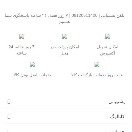
و همزمان محافظت بی‌نقصی از گوشی ارائه می‌دهند. همچنین **قاب‌های
ضد ضربه S22 Ultra** با لایه‌های چندگانه و فناوری Air Cushion، شوک
تلفن پشتیبانی | 09120511400 | ۷ روز هفته، ۲۴ ساعته پاسخگوی شما
ناشی از سقوط را کاملاً جذب می‌کنند و امنیت گوشی شما را تضمین
هستیم
می‌کنند.
در این دسته‌بندی می‌توانید **خرید قاب S22 Ultra** مورد علاقه خود را با
**قیمت مناسب و کیفیت اورجینال** انجام دهید و از عملکرد کامل گوشی
خود اطمینان حاصل کنید. طراحی دقیق قاب‌ها باعث شده دسترسی به
امکان تحویل
امکان پرداخت در
7 روز هفته، 24
دکمه‌ها، پورت‌ها و لنز دوربین بدون هیچ محدودیتی باقی بماند.
اکسپرس
محل
ساعته
با انتخاب **قاب سامسونگ S22 Ultra** از این دسته‌بندی، شما هم زیبایی
گوشی و هم محافظت کامل آن را تضمین می‌کنید و تجربه‌ای حرفه‌ای و
هفت روز ضمانت بازگشت کالا
ضمانت اصل بودن کالا
لذت‌بخش از استفاده روزمره خواهید داشت.
پشتیبانی
کاتالوگ
حساب من