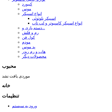
کیبورد
موس
انواع اسپیکر
اسپیکر بلوتوثی
انواع اسپیکر کامپیوتر و لپ تاپ
دسته بازی و...
رم و فلش
کول فن
مودم
پد موس
هاب و رم ریدر
محصولات دیگر
محبوب
موردی یافت نشد
خانه
تنظیمات
ورود به سیستم