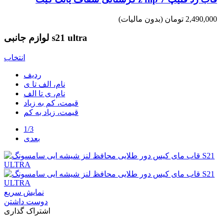
2,490,000 تومان
(بدون مالیات)
لوازم جانبی s21 ultra
انتخاب
ردیف
نام، الف تا ی
نام، ی تا الف
قیمت، کم به زیاد
قیمت، زیاد به کم
1/3
بعدی
نمایش سریع
دوست داشتن
اشتراک گذاری