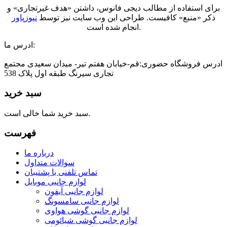
برای استفاده از مطالب دیجی فانوس، داشتن «هدف غیرتجاری» و
ذکر «منبع» کافیست. طراحی این وب سایت نیز توسط
نیوزپاور
انجام شده است.
ادرس ما:
ادرس فروشگاه حضوری:قم-خیابان هفتم تیر- میدان سعیدی مجتمع
تجاری سیرنگ طبقه اول پلاک 538
سبد خرید
سبد خرید شما خالی است.
فهرست
درباره ما
سوالات متداول
تماس تلفنی با پشتیبان
لوازم جانبی موبایل
لوازم جانبی آیفون
لوازم جانبی سامسونگ
لوازم جانبی گوشی هواوی
لوازم جانبی گوشی شیائومی