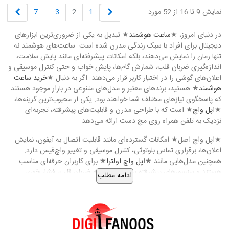
قبلی
بعدی
نمایش 9 تا 16 از 52 مورد
1
2
3
…
7
در دنیای امروز، ★
ساعت هوشمند
★ تبدیل به یکی از ضروری‌ترین ابزارهای
دیجیتال برای افراد با سبک زندگی مدرن شده است. ساعت‌های هوشمند نه
تنها زمان را نمایش می‌دهند، بلکه امکانات پیشرفته‌ای مانند پایش سلامت،
اندازه‌گیری ضربان قلب، شمارش گام‌ها، پایش خواب و حتی کنترل موسیقی و
اعلان‌های گوشی را در اختیار کاربر قرار می‌دهند. اگر به دنبال ★
خرید ساعت
هوشمند
★ هستید، برندهای معتبر و مدل‌های متنوعی در بازار موجود هستند
که پاسخگوی نیازهای مختلف شما خواهند بود. یکی از محبوب‌ترین گزینه‌ها،
★
اپل واچ
★ است که با طراحی مدرن و قابلیت‌های پیشرفته، تجربه‌ای
نزدیک به تلفن همراه روی مچ دست ارائه می‌دهد.
★اپل واچ اصل★ امکانات گسترده‌ای مانند قابلیت اتصال به آیفون، نمایش
اعلان‌ها، برقراری تماس بلوتوثی، کنترل موسیقی و تغییر واچ‌فیس دارد.
همچنین مدل‌هایی مانند ★ا
پل واچ اولترا
★ برای کاربران حرفه‌ای مناسب
هستند و سنسورهای پیشرفته سلامتی از جمله ضربان قلب، فشار خون،
ادامه مطلب
اکسیژن خون و پایش خواب را ارائه می‌کنند. این ویژگی‌ها باعث شده‌اند که
★
خرید اپل واچ های‌کپی اورجینال
★ نیز مورد توجه قرار گیرد، چرا که تجربه
کاربری مشابه با نسخه اصلی و با قیمت مناسب فراهم می‌کند.
برای هدیه دادن و ست کردن با سایر محصولات دیجیتال، ★
پک هدیه اپل