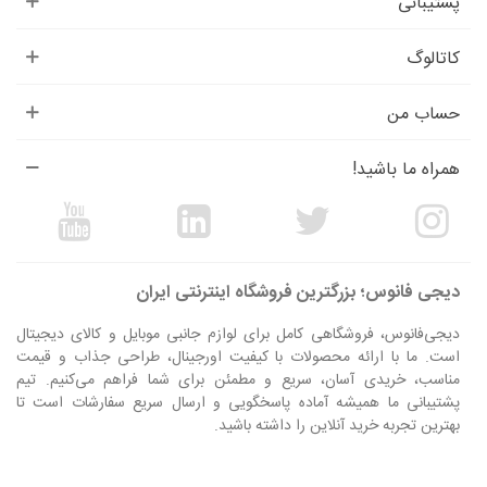
پشتیبانی
در مجموع، دسته‌بندی ★ساعت هوشمند★ و ★اپل واچ★ شامل محصولاتی
است که با ویژگی‌های پیشرفته، طراحی مدرن و قیمت‌های متنوع برای
کاتالوگ
کاربران مختلف مناسب هستند. همچنین، ★پک هدیه اپل واچ و ایرپاد★ با
ترکیب چند محصول کاربردی و لوکس، گزینه‌ای ایده‌آل برای هدیه دادن به
حساب من
عزیزان است. با بررسی و مقایسه مدل‌ها و برندها، می‌توانید بهترین ★ساعت
هوشمند★, ★اپل واچ اورجینال★ یا های‌کپی، و ★پک هدیه کامل اپل واچ و
همراه ما باشید!
ایرپاد★ را انتخاب کنید و تجربه‌ای متفاوت از تکنولوژی در زندگی روزمره خود
داشته باشید.
دیجی فانوس؛ بزرگترین فروشگاه اینترنتی ایران
دیجی‌فانوس، فروشگاهی کامل برای لوازم جانبی موبایل و کالای دیجیتال
است. ما با ارائه محصولات با کیفیت اورجینال، طراحی جذاب و قیمت
مناسب، خریدی آسان، سریع و مطمئن برای شما فراهم می‌کنیم. تیم
پشتیبانی ما همیشه آماده پاسخگویی و ارسال سریع سفارشات است تا
بهترین تجربه خرید آنلاین را داشته باشید.