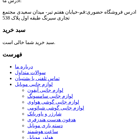
ادرس ما:
ادرس فروشگاه حضوری:قم-خیابان هفتم تیر- میدان سعیدی مجتمع
تجاری سیرنگ طبقه اول پلاک 538
سبد خرید
سبد خرید شما خالی است.
فهرست
درباره ما
سوالات متداول
تماس تلفنی با پشتیبان
لوازم جانبی موبایل
لوازم جانبی آیفون
لوازم جانبی سامسونگ
لوازم جانبی گوشی هواوی
لوازم جانبی گوشی شیائومی
شارژر و پاوربانک
هدفون هدست هندزفری
دسته بازی موبایل
ساعت هوشمند
هولدر موبایل