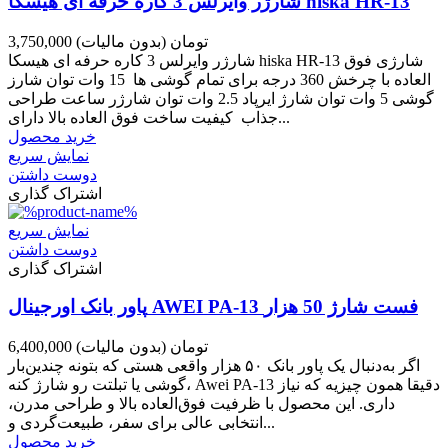
شارژر وایرلس 3 کاره حرفه ای هیسکا hiska HR-13
3,750,000 تومان
(بدون مالیات)
شارژر وایرلس 3 کاره حرفه ای هیسکا hiska HR-13 شارژی فوق
العاده با چرخش 360 درجه برای تمام گوشی ها 15 وات توان شارز
گوشی 5 وات توان شارژ ایرپاد 2.5 وات توان شارژر ساعت طراحی
جذاب کیفیت ساخت فوق العاده بالا دارای...
خرید محصول
نمایش سریع
دوست داشتن
اشتراک گذاری
نمایش سریع
دوست داشتن
اشتراک گذاری
پاور بانک اورجینال AWEI PA-13 فست شارژ 50 هزار
6,400,000 تومان
(بدون مالیات)
اگر به‌دنبال یک پاور بانک ۵۰ هزار واقعی هستی که بتونه چندین‌بار
گوشی یا تبلتت رو شارژ کنه، Awei PA-13 دقیقا همون چیزیه که نیاز
داری. این محصول با ظرفیت فوق‌العاده بالا و طراحی مدرن،
انتخابی عالی برای سفر، طبیعت‌گردی و...
خرید محصول