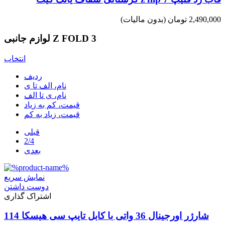
2,490,000 تومان
(بدون مالیات)
لوازم جانبی Z FOLD 3
انتخاب
ردیف
نام، الف تا ی
نام، ی تا الف
قیمت، کم به زیاد
قیمت، زیاد به کم
قبلی
2/4
بعدی
نمایش سریع
دوست داشتن
اشتراک گذاری
شارژر اورجینال 36 واتی با کابل تایپ سی هیسکا 114