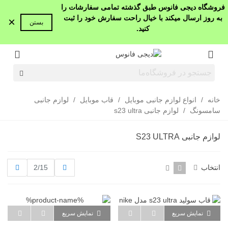
فروشگاه دیجی فانوس طبق گذشته تمامی سفارشات را
به روز ارسال میکند با خیال راحت سفارش خود را ثبت
×
بستن
کنید.
خانه
/
انواع لوازم جانبی موبایل
/
قاب موبایل
/
لوازم جانبی
سامسونگ
/
لوازم جانبی s23 ultra
لوازم جانبی S23 ULTRA
قبلی
بعدی
انتخاب
2/15
نمایش سریع
نمایش سریع