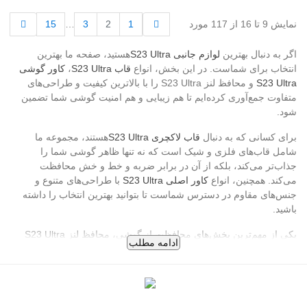
قبلی
بعدی
نمایش 9 تا 16 از 117 مورد
1
2
3
…
15
اگر به دنبال بهترین
لوازم جانبی S23 Ultra
هستید، صفحه ما بهترین
انتخاب برای شماست. در این بخش، انواع
قاب S23 Ultra
،
کاور گوشی
S23 Ultra
و محافظ لنز S23 Ultra را با بالاترین کیفیت و طراحی‌های
متفاوت جمع‌آوری کرده‌ایم تا هم زیبایی و هم امنیت گوشی شما تضمین
شود.
برای کسانی که به دنبال
قاب لاکچری S23 Ultra
هستند، مجموعه ما
شامل قاب‌های فلزی و شیک است که نه تنها ظاهر گوشی شما را
جذاب‌تر می‌کند، بلکه از آن در برابر ضربه و خط و خش محافظت
می‌کند. همچنین، انواع
کاور اصلی S23 Ultra
با طراحی‌های متنوع و
جنس‌های مقاوم در دسترس شماست تا بتوانید بهترین انتخاب را داشته
باشید.
یکی از مهم‌ترین بخش‌های محافظت از گوشی، محافظ لنز S23 Ultra
ادامه مطلب
است. ما بهترین محافظ‌های لنز را ارائه می‌کنیم که شامل گلس
شیشه‌ای و گلس هیدروژل می‌شود.
گلس S23 Ultra
شیشه‌ای با شفافیت
بالا و مقاومت فوق‌العاده، کیفیت عکس‌برداری و فیلم‌برداری شما را
حفظ می‌کند. اگر به دنبال گزینه‌ای سبک و انعطاف‌پذیر هستید، گلس
هیدروژل S23 Ultra گزینه مناسبی است که با قابلیت جذب ضربه و نصب