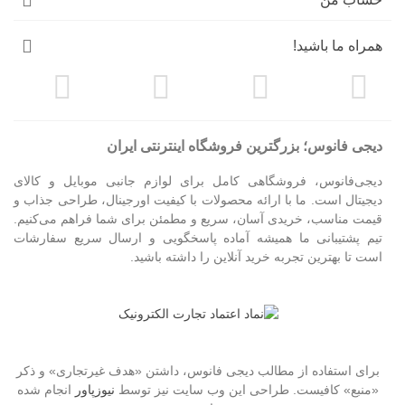
هستید، همین حالا خرید خود را انجام دهید و از تجربه کاربری بی‌نظیر
گوشی خود لذت ببرید. تمامی محصولات ما با بالاترین کیفیت، ضمانت
همراه ما باشید!
اصالت و قیمت مناسب ارائه می‌شوند تا خیال شما از هر لحاظ راحت
باشد.
با مجموعه ما، دیگر نگران خط و خش، ضربه و آسیب به گوشی یا لنز
دوربین خود نباشید. هر محصول با دقت انتخاب شده و مناسب کسانی
است که به دنبال بهترین کاور S23 Ultra و محافظ لنز S23 Ultra هستند.
دیجی فانوس؛ بزرگترین فروشگاه اینترنتی ایران
ما تضمین می‌کنیم که پس از استفاده از محصولات ما، رضایت کامل
خواهید داشت و گوشی شما همواره در بهترین حالت ممکن خواهد بود.
دیجی‌فانوس، فروشگاهی کامل برای لوازم جانبی موبایل و کالای
دیجیتال است. ما با ارائه محصولات با کیفیت اورجینال، طراحی جذاب و
قیمت مناسب، خریدی آسان، سریع و مطمئن برای شما فراهم می‌کنیم.
تیم پشتیبانی ما همیشه آماده پاسخگویی و ارسال سریع سفارشات
است تا بهترین تجربه خرید آنلاین را داشته باشید.
برای استفاده از مطالب دیجی فانوس، داشتن «هدف غیرتجاری» و ذکر
«منبع» کافیست. طراحی این وب سایت نیز توسط
نیوزپاور
انجام شده