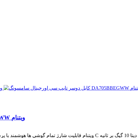
کابل دوسر تایپ سی اورجینال سامسونگ DA705BBEGWW ویتنام
 گیگ بر ثانیه