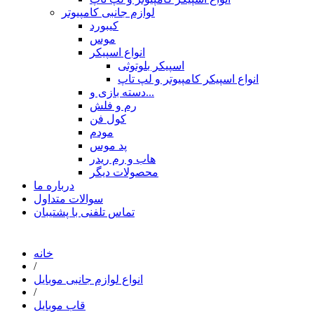
لوازم جانبی کامپیوتر
کیبورد
موس
انواع اسپیکر
اسپیکر بلوتوثی
انواع اسپیکر کامپیوتر و لپ تاپ
دسته بازی و...
رم و فلش
کول فن
مودم
پد موس
هاب و رم ریدر
محصولات دیگر
درباره ما
سوالات متداول
تماس تلفنی با پشتیبان
خانه
/
انواع لوازم جانبی موبایل
/
قاب موبایل