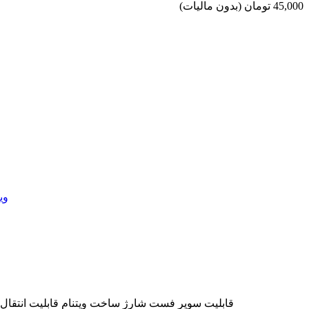
45,000 تومان
(بدون مالیات)
کابل دوسر تایپ سی اورجینال سامسونگ DA705BBEGWW ویتنام قابلیت شارژ تمام گوشی ها هوشمند با پرت تایپ C قابلیت سوپر فست شارژ ساخت ویتنام قابلیت انتقال دیتا 10